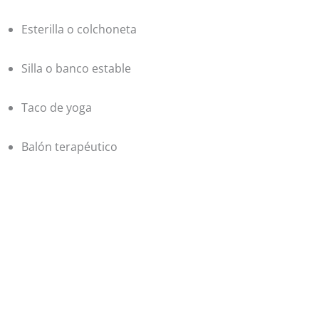
Esterilla o colchoneta
Silla o banco estable
Taco de yoga
Balón terapéutico
Haz de tu embarazo una
experiencia más fuerte, más segura
y más conectada. Prepárate para el
parto y cuida tu posparto o desde
ahora.