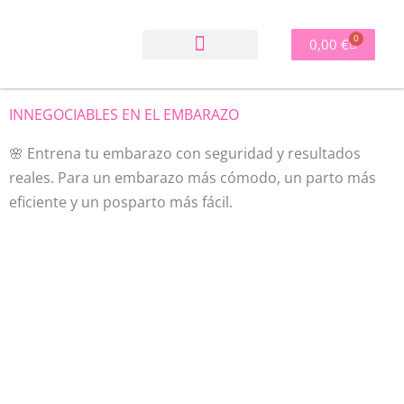
Ir
al
0
Carrito
0,00
€
contenido
INNEGOCIABLES EN EL EMBARAZO
🌸
Entrena tu embarazo con seguridad y resultados
reales. Para un embarazo más cómodo, un parto más
eficiente y un posparto más fácil.